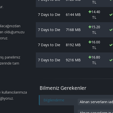
TL
ur.
14.40
7 Days to Die
6144 MB
TL
ulacağınızdan
15.20
7 Days to Die
7168 MB
ndan olduğumuzu
TL
yoruz.
16.00
7 Days to Die
8192 MB
TL
miş panelimiz
16.80
7 Days to Die
9216 MB
TL
üzerinde tam
Bilmeniz Gerekenler
kullanıcılarımıza
ğlıyoruz.
Bilgilendirme
Alınan serverların i
Alınan serverların ip