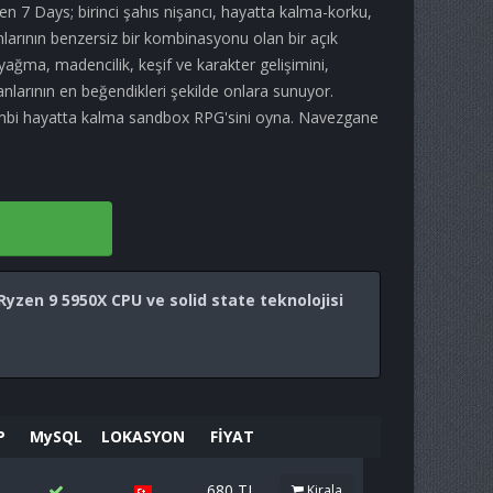
n 7 Days; birinci şahıs nişancı, hayatta kalma-korku,
arının benzersiz bir kombinasyonu olan bir açık
ağma, madencilik, keşif ve karakter gelişimini,
nlarının en beğendikleri şekilde onlara sunuyor.
zombi hayatta kalma sandbox RPG'sini oyna. Navezgane
a
yzen 9 5950X CPU ve solid state teknolojisi
P
MySQL
LOKASYON
FİYAT
680 TL
Kirala