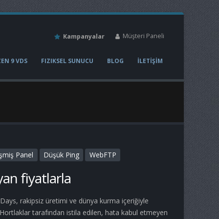
Müşteri Paneli
Kampanyalar
EN 9 VDS
FIZIKSEL SUNUCU
BLOG
İLETİŞİM
işmiş Panel
Düşük Ping
WebFTP
an fiyatlarla
 Days, rakipsiz üretimi ve dünya kurma içeriğiyle
Hortlaklar tarafından istila edilen, hata kabul etmeyen