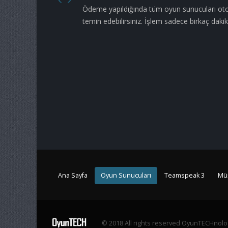
Ödeme yapıldığında tüm oyun sunucuları oto
temin edebilirsiniz. İşlem sadece birkaç dakika
Ana Sayfa
Oyun Sunucuları
Teamspeak 3
Müş
© 2018 All rights reserved OyunTECHnolo