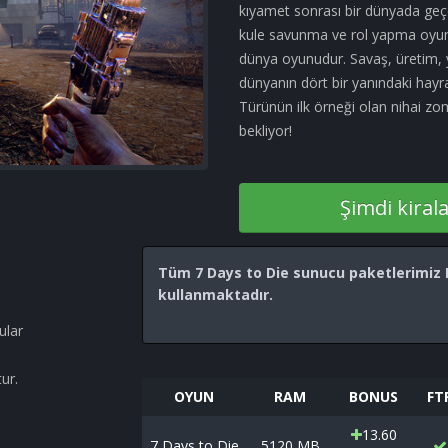
kıyamet sonrası bir dünyada geçe
kule savunma ve rol yapma oyunl
dünya oyunudur. Savaş, üretim, y
dünyanın dört bir yanındaki hayra
Türünün ilk örneği olan nihai 
bekliyor!
Şimdi kiral
Tüm 7 Days to Die sunucu paketlerimiz R
kullanmaktadır.
ular
ur.
OYUN
RAM
BONUS
FT
13.60
7 Days to Die
5120 MB