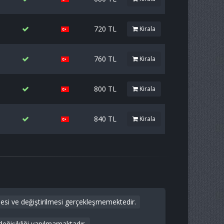
720 TL
Kirala
760 TL
Kirala
800 TL
Kirala
840 TL
Kirala
adesi ve değiştirilmesi gerçekleşmemektedir.
 değişikliği yapılmamaktadır.