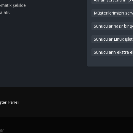
matik şekilde
 alır.
Müşterilerimizin ser
Sunucular hazır bir ş
Sunucular Linux işle
Sunucuların ekstra ek
teri Paneli
gy