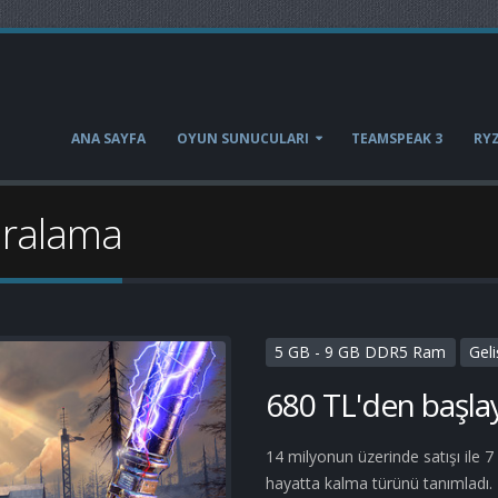
ANA SAYFA
OYUN SUNUCULARI
TEAMSPEAK 3
RYZ
iralama
5 GB - 9 GB DDR5 Ram
Gel
680 TL'den başlay
14 milyonun üzerinde satışı ile 7
hayatta kalma türünü tanımladı. 