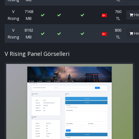
V
7168
760
He
Rising
MB
TL
V
8192
800
He
Rising
MB
TL
V Rising Panel Görselleri