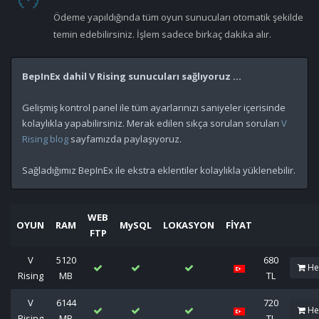
Ödeme yapıldığında tüm oyun sunucuları otomatik şekilde
temin edebilirsiniz. İşlem sadece birkaç dakika alır.
BepInEx dahil V Rising sunucuları sağlıyoruz ...
Gelişmiş kontrol panel ile tüm ayarlarınızı saniyeler içerisinde
kolaylıkla yapabilirsiniz. Merak edilen sıkça sorulan soruları
V
Rising blog
sayfamızda paylaşıyoruz.
Sağladığımız BepInEx ile ekstra eklentiler kolaylıkla yüklenebilir.
WEB
OYUN
RAM
MySQL
LOKASYON
FİYAT
FTP
V
5120
680
He
Rising
MB
TL
V
6144
720
He
Rising
MB
TL